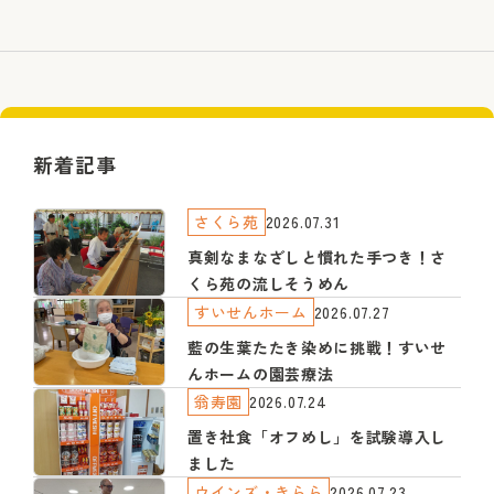
新着記事
さくら苑
2026.07.31
真剣なまなざしと慣れた手つき！さ
くら苑の流しそうめん
すいせんホーム
2026.07.27
藍の生葉たたき染めに挑戦！すいせ
んホームの園芸療法
翁寿園
2026.07.24
置き社食「オフめし」を試験導入し
ました
ウインズ・きらら
2026.07.23