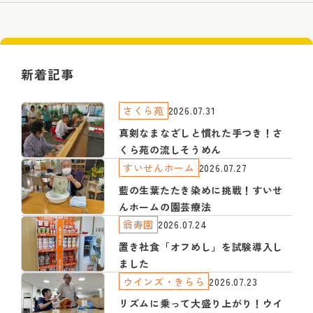
新着記事
さくら苑
2026.07.31
真剣なまなざしと慣れた手つき！さ
くら苑の流しそうめん
すいせんホーム
2026.07.27
藍の生葉たたき染めに挑戦！すいせ
んホームの園芸療法
翁寿園
2026.07.24
置き社食「オフめし」を試験導入し
ました
ウインズ・きらら
2026.07.23
リズムに乗って大盛り上がり！ウイ