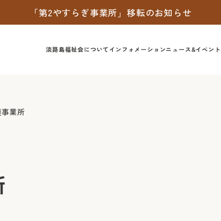
「第2やすらぎ事業所」移転のお知らせ
淡路島福祉会について
インフォメーション
ニュース&イベント
護事業所
所