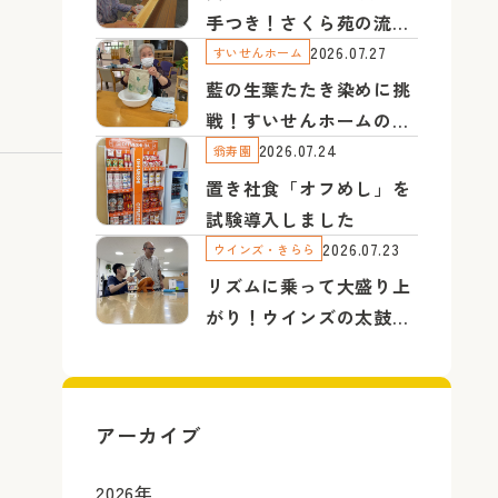
手つき！さくら苑の流し
そうめん
2026.07.27
すいせんホーム
藍の生葉たたき染めに挑
戦！すいせんホームの園
芸療法
2026.07.24
翁寿園
置き社食「オフめし」を
試験導入しました
2026.07.23
ウインズ・きらら
リズムに乗って大盛り上
がり！ウインズの太鼓の
達人
アーカイブ
2026
年