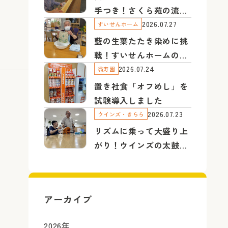
手つき！さくら苑の流し
そうめん
2026.07.27
すいせんホーム
藍の生葉たたき染めに挑
戦！すいせんホームの園
芸療法
2026.07.24
翁寿園
置き社食「オフめし」を
試験導入しました
2026.07.23
ウインズ・きらら
リズムに乗って大盛り上
がり！ウインズの太鼓の
達人
アーカイブ
2026
年