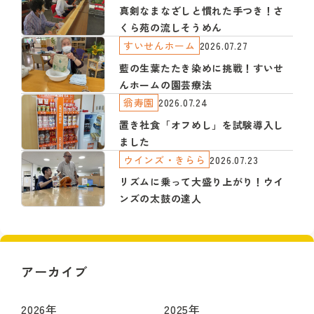
真剣なまなざしと慣れた手つき！さ
くら苑の流しそうめん
すいせんホーム
2026.07.27
藍の生葉たたき染めに挑戦！すいせ
んホームの園芸療法
翁寿園
2026.07.24
置き社食「オフめし」を試験導入し
ました
ウインズ・きらら
2026.07.23
リズムに乗って大盛り上がり！ウイ
ンズの太鼓の達人
アーカイブ
2026
年
2025
年