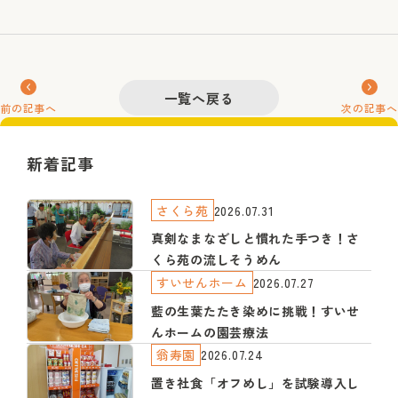
一覧へ戻る
前の記事へ
次の記事へ
新着記事
さくら苑
2026.07.31
真剣なまなざしと慣れた手つき！さ
くら苑の流しそうめん
すいせんホーム
2026.07.27
藍の生葉たたき染めに挑戦！すいせ
んホームの園芸療法
翁寿園
2026.07.24
置き社食「オフめし」を試験導入し