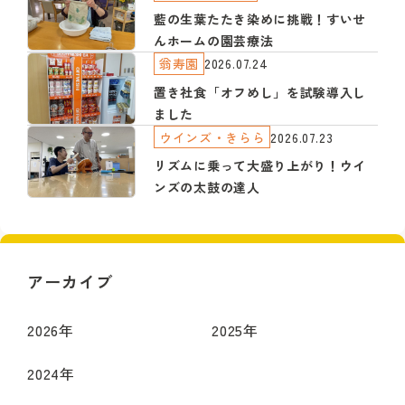
藍の生葉たたき染めに挑戦！すいせ
んホームの園芸療法
翁寿園
2026.07.24
置き社食「オフめし」を試験導入し
ました
ウインズ・きらら
2026.07.23
リズムに乗って大盛り上がり！ウイ
ンズの太鼓の達人
アーカイブ
2026
年
2025
年
2024
年