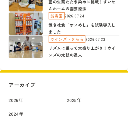
藍の生葉たたき染めに挑戦！すいせ
んホームの園芸療法
翁寿園
2026.07.24
置き社食「オフめし」を試験導入し
ました
ウインズ・きらら
2026.07.23
リズムに乗って大盛り上がり！ウイ
ンズの太鼓の達人
アーカイブ
2026
年
2025
年
2024
年