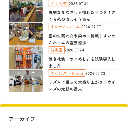
さくら苑
2026.07.31
真剣なまなざしと慣れた手つき！さ
くら苑の流しそうめん
すいせんホーム
2026.07.27
藍の生葉たたき染めに挑戦！すいせ
んホームの園芸療法
翁寿園
2026.07.24
置き社食「オフめし」を試験導入し
ました
ウインズ・きらら
2026.07.23
リズムに乗って大盛り上がり！ウイ
ンズの太鼓の達人
アーカイブ