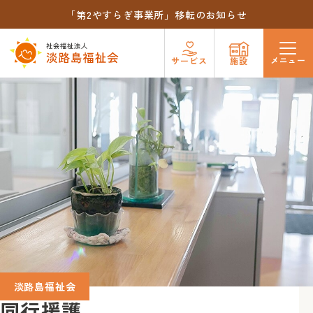
「第2やすらぎ事業所」移転のお知らせ
メニュー
サービス
施設
淡路島福祉会
同行援護