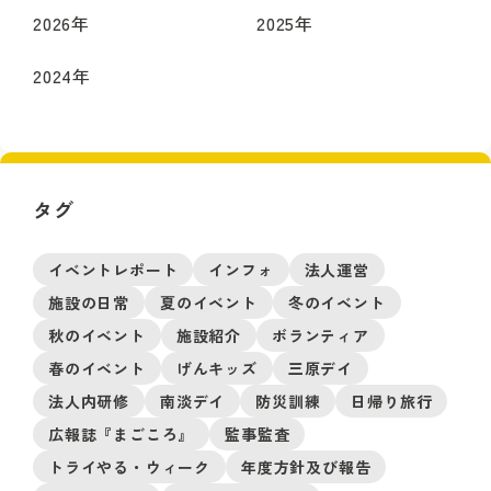
2026
年
2025
年
2024
年
タグ
イベントレポート
インフォ
法人運営
施設の日常
夏のイベント
冬のイベント
秋のイベント
施設紹介
ボランティア
春のイベント
げんキッズ
三原デイ
法人内研修
南淡デイ
防災訓練
日帰り旅行
広報誌『まごころ』
監事監査
トライやる・ウィーク
年度方針及び報告